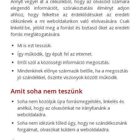
Annyit vegyél át a cikkünkből, hogy az olvasóid számára
elegendő információt, szórakoztatási élményt adjon
ahhoz, hogy felkeltse az érdeklődésüket az eredeti
cikkünknek a mi weboldalunkon való elolvasására. Csak
linkeld be, jelöld meg a forrást és biztasd őket az eredeti
forrás meglátogatására.
Mi is ezt tesszük.
Így működik, így épült fel az internet.
Erről szól a közösségi információ megosztás.
Mindenkinek előnye származik belőle, ha a megosztás
jó szándékkel, őszinte viszonyok között működik.
Amit soha nem teszünk
Soha nem közöljük újra forrásmegjelölés, linkelés és
anélkül, hogy az olvasóinkat ne irányítanánk a
weboldaladra.
Soha nem idézünk tőled úgy, hogy ne szándékoznánk
forgalmat, olvasókat küldeni a weboldaladra.