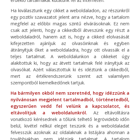
érdeklő tartalmakat kutatunk fel az interneten.
Ha kiválasztunk egy cikket a weboldaladon, az részünkről
egy pozitív szavazatot jelent arra nézve, hogy a tartalom
megfelel az előbbi magas szintű elvárásoknak. Ez nem
csak azt jelenti, hogy a cikkedből átveszünk egy részt a
weboldaladról, hanem azt is, hogy a cikked elolvasását
kifejezetten ajánljuk az olvasóinknak és egyben
átirányítjuk őket a weboldaladra, hogy ott olvassák el a
teljes tartalmat. A weboldalunkon a cikkeket úgy
alakítottuk ki, hogy az átvett tartalmak felé irányítjuk az
olvasókat. Azért választottuk ki és idéztünk a cikkedből,
mert az értékrendszerünk szerint azt valamilyen
szempontból kiemelkedőnek tartjuk.
Ha bármilyen okból nem szeretnéd, hogy idézzünk a
nyilvánosan megjelent tartalmadból, történetedből,
egyszerűen vedd fel velünk a kapcsolatot, és
eltávolítjuk a weboldalunkról.
Az eltávolításra
vonatkozó kérésednek a tőlünk telhető legrövidebb időn
belül, kivétel nélkül eleget teszünk és a weboldaladat
felvesszük azoknak az oldalaknak a listájára ahonnan a
továbbiakban nem idézünk tartalmat. A tartalom