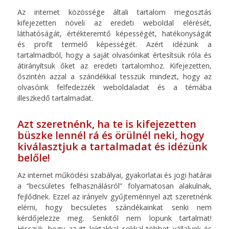
Az internet közössége általi tartalom megosztás
kifejezetten növeli az eredeti weboldal elérését,
láthatóságát, értékteremtő képességét, hatékonyságát
és profit termelő képességét. Azért idézünk a
tartalmadból, hogy a saját olvasóinkat értesítsük róla és
átirányítsuk őket az eredeti tartalomhoz. Kifejezetten,
őszintén azzal a szándékkal tesszük mindezt, hogy az
olvasóink felfedezzék weboldaladat és a témába
illeszkedő tartalmadat.
Azt szeretnénk, ha te is kifejezetten
büszke lennél rá és örülnél neki, hogy
kiválasztjuk a tartalmadat és idézünk
belőle!
Az internet működési szabályai, gyakorlatai és jogi határai
a “becsületes felhasználásról” folyamatosan alakulnak,
fejlődnek. Ezzel az irányelv gyűjteménnyel azt szeretnénk
elérni, hogy becsületes szándékainkat senki nem
kérdőjelezze meg. Senkitől nem lopunk tartalmat!
Hisszük, hogy az itt leírtakkal sokkal többet vállalunk és