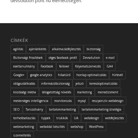
devsolution pont hu elérhetőségen.
CÍMKÉK
agilitás
ajánlatkérés
alkalmazásfejlesztés
biztonság
Biztonsági frissítések
céges facebook profil
Devsolution
e-mail
esettanulmány
Facebook
failover
folyamatszervezés
GA4
Google+
google analytics
hibatűrő
honlap optimalizálás
hírlevél
időgazdálkodás
információbiztonság
jelszó
keresőoptimalizálás
közösségi média
látogatottság növelés
marketing
menedzsment
mesterséges intelligencia
monitorozás
mysql
reszponzív webdesign
SEO
Tanúsítvány
tartalommarketing
tartalommarketing stratégia
terheléseloszlás
tippek
trükkök
UA
webdesign
webfejlesztés
webmarketing
weboldal készítés
webshop
WordPress
üzemeltetés