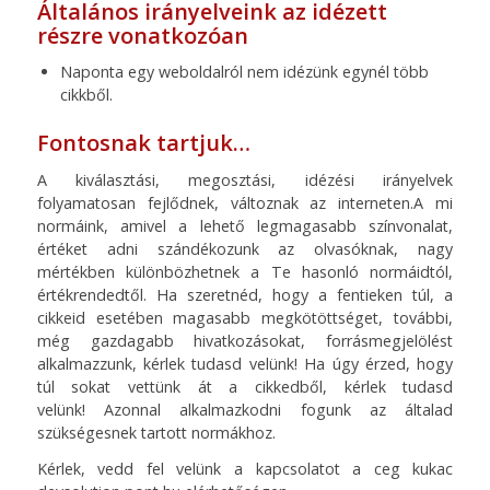
Általános irányelveink az idézett
részre vonatkozóan
Naponta egy weboldalról nem idézünk egynél több
cikkből.
Fontosnak tartjuk…
A kiválasztási, megosztási, idézési irányelvek
folyamatosan fejlődnek, változnak az interneten.A mi
normáink, amivel a lehető legmagasabb színvonalat,
értéket adni szándékozunk az olvasóknak, nagy
mértékben különbözhetnek a Te hasonló normáidtól,
értékrendedtől. Ha szeretnéd, hogy a fentieken túl, a
cikkeid esetében magasabb megkötöttséget, további,
még gazdagabb hivatkozásokat, forrásmegjelölést
alkalmazzunk, kérlek tudasd velünk! Ha úgy érzed, hogy
túl sokat vettünk át a cikkedből, kérlek tudasd
velünk! Azonnal alkalmazkodni fogunk az általad
szükségesnek tartott normákhoz.
Kérlek, vedd fel velünk a kapcsolatot a ceg kukac