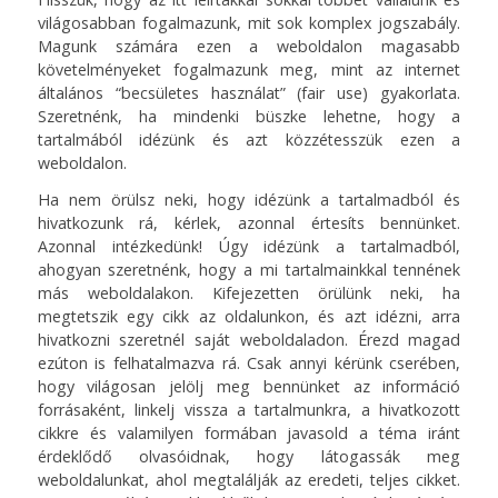
világosabban fogalmazunk, mit sok komplex jogszabály.
Magunk számára ezen a weboldalon magasabb
követelményeket fogalmazunk meg, mint az internet
általános “becsületes használat” (fair use) gyakorlata.
Szeretnénk, ha mindenki büszke lehetne, hogy a
tartalmából idézünk és azt közzétesszük ezen a
weboldalon.
Ha nem örülsz neki, hogy idézünk a tartalmadból és
hivatkozunk rá, kérlek, azonnal értesíts bennünket.
Azonnal intézkedünk! Úgy idézünk a tartalmadból,
ahogyan szeretnénk, hogy a mi tartalmainkkal tennének
más weboldalakon. Kifejezetten örülünk neki, ha
megtetszik egy cikk az oldalunkon, és azt idézni, arra
hivatkozni szeretnél saját weboldaladon. Érezd magad
ezúton is felhatalmazva rá. Csak annyi kérünk cserében,
hogy világosan jelölj meg bennünket az információ
forrásaként, linkelj vissza a tartalmunkra, a hivatkozott
cikkre és valamilyen formában javasold a téma iránt
érdeklődő olvasóidnak, hogy látogassák meg
weboldalunkat, ahol megtalálják az eredeti, teljes cikket.