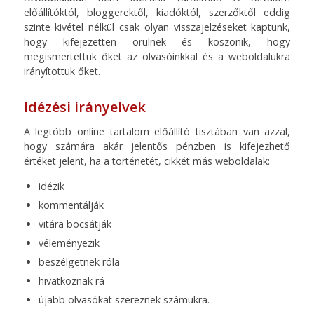
előállítóktól, bloggerektől, kiadóktól, szerzőktől eddig
szinte kivétel nélkül csak olyan visszajelzéseket kaptunk,
hogy kifejezetten örülnek és köszönik, hogy
megismertettük őket az olvasóinkkal és a weboldalukra
irányítottuk őket.
Idézési irányelvek
A legtöbb online tartalom előállító tisztában van azzal,
hogy számára akár jelentős pénzben is kifejezhető
értéket jelent, ha a történetét, cikkét más weboldalak:
idézik
kommentálják
vitára bocsátják
véleményezik
beszélgetnek róla
hivatkoznak rá
újabb olvasókat szereznek számukra.