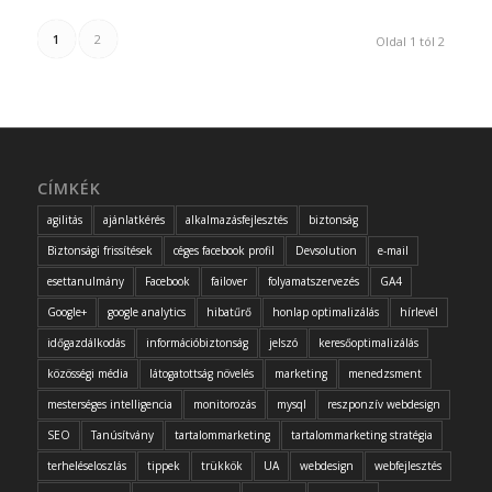
1
2
Oldal 1 tól 2
CÍMKÉK
agilitás
ajánlatkérés
alkalmazásfejlesztés
biztonság
Biztonsági frissítések
céges facebook profil
Devsolution
e-mail
esettanulmány
Facebook
failover
folyamatszervezés
GA4
Google+
google analytics
hibatűrő
honlap optimalizálás
hírlevél
időgazdálkodás
információbiztonság
jelszó
keresőoptimalizálás
közösségi média
látogatottság növelés
marketing
menedzsment
mesterséges intelligencia
monitorozás
mysql
reszponzív webdesign
SEO
Tanúsítvány
tartalommarketing
tartalommarketing stratégia
terheléseloszlás
tippek
trükkök
UA
webdesign
webfejlesztés