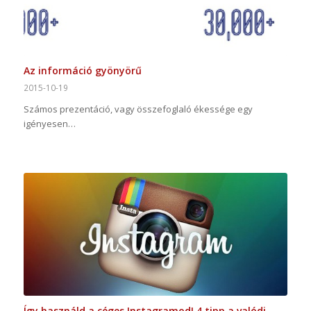
Az információ gyönyörű
2015-10-19
Számos prezentáció, vagy összefoglaló ékessége egy
igényesen…
Így használd a céges Instagramod! 4 tipp a valódi