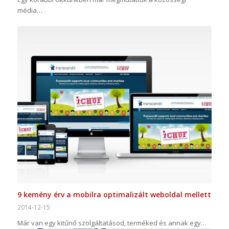
média…
9 kemény érv a mobilra optimalizált weboldal mellett
2014-12-15
Már van egy kitűnő szolgáltatásod, terméked és annak egy…