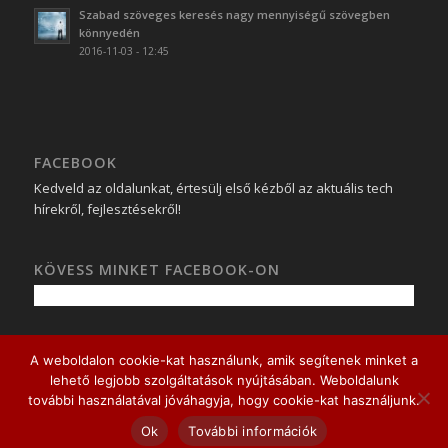
Szabad szöveges keresés nagy mennyiségű szövegben
könnyedén
2016-11-03 - 12:45
FACEBOOK
Kedveld az oldalunkat, értesülj első kézből az aktuális tech
hírekről, fejlesztésekről!
KÖVESS MINKET FACEBOOK-ON
A weboldalon cookie-kat használunk, amik segítenek minket a
lehető legjobb szolgáltatások nyújtásában. Weboldalunk
© Copyright - Devsolution Kft.
további használatával jóváhagyja, hogy cookie-kat használjunk.
Ok
További információk
Adatvédelmi nyilatkozat
Tartalom átvételi irányelvek
Kapcsolat