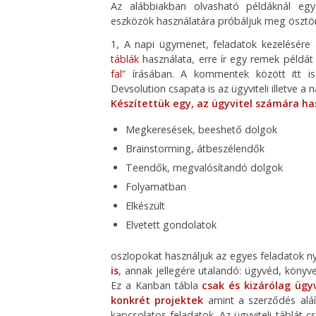
Az alábbiakban olvasható példáknál egy
eszközök használatára próbáljuk meg ösztön
1, A napi ügymenet, feladatok kezelésér
táblák
használata, erre ír egy remek példát
fal
” írásában. A kommentek között itt i
Devsolution csapata is az ügyviteli illetve a
Készítettük egy, az ügyvitel számára h
Megkeresések, beeshető dolgok
Brainstorming, átbeszélendők
Teendők, megvalósítandó dolgok
Folyamatban
Elkészült
Elvetett gondolatok
oszlopokat használjuk az egyes feladatok n
is
, annak jellegére utalandó: ügyvéd, könyve
Ez a Kanban tábla
csak és kizárólag ügyv
konkrét projektek
amint a szerződés aláí
kapcsolatos feladatok. Az ügyviteli táblát 