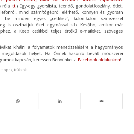
s róla
itt
.) Egy-egy gyorslista, teendő, gondolatfoszlány, ötlet,
elefonról, mind számítógépről elérhető, könnyen és gyorsan
tó be minden egyes „cetlihez”, külön-külön színezéssel
meg is oszthatjuk őket egymással stb. Később, amikor már
phez, a Keep cetlikből teljes értékű e-maileket, szöveges
atívákat kínálni a folyamatok menedzselésére a hagyományos
tes megoldások helyet. Ha Önnek hasonló bevált módszerei
ogramok kapcsán, keressen Bennünket a
Facebook oldalunkon
!
,
tippek
,
trükkök