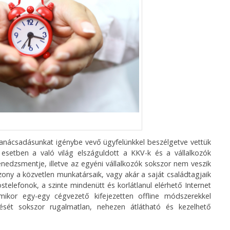
 tanácsadásunkat igénybe vevő ügyfelünkkel beszélgetve vettük
setben a való világ elszáguldott a KKV-k és a vállalkozók
nedzsmentje, illetve az egyéni vállalkozók sokszor nem veszik
ony a közvetlen munkatársaik, vagy akár a saját családtagjaik
telefonok, a szinte mindenütt és korlátlanul elérhető Internet
ikor egy-egy cégvezető kifejezetten offline módszerekkel
sét sokszor rugalmatlan, nehezen átlátható és kezelhető