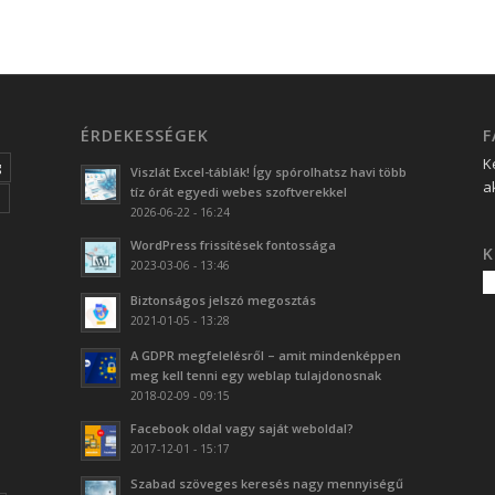
ÉRDEKESSÉGEK
F
K
g
Viszlát Excel-táblák! Így spórolhatsz havi több
a
tíz órát egyedi webes szoftverekkel
2026-06-22 - 16:24
WordPress frissítések fontossága
K
2023-03-06 - 13:46
Biztonságos jelszó megosztás
2021-01-05 - 13:28
A GDPR megfelelésről – amit mindenképpen
meg kell tenni egy weblap tulajdonosnak
2018-02-09 - 09:15
Facebook oldal vagy saját weboldal?
2017-12-01 - 15:17
Szabad szöveges keresés nagy mennyiségű