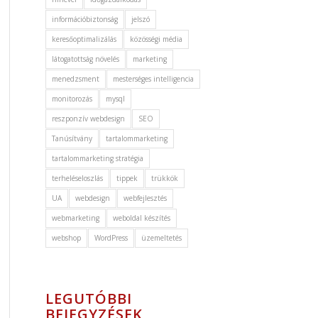
információbiztonság
jelszó
keresőoptimalizálás
közösségi média
látogatottság növelés
marketing
menedzsment
mesterséges intelligencia
monitorozás
mysql
reszponzív webdesign
SEO
Tanúsítvány
tartalommarketing
tartalommarketing stratégia
terheléseloszlás
tippek
trükkök
UA
webdesign
webfejlesztés
webmarketing
weboldal készítés
webshop
WordPress
üzemeltetés
LEGUTÓBBI
BEJEGYZÉSEK