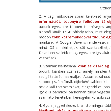
Otthon
2, A cég működése során keletkező anya
információt, többnyire felhőben tárol
tudunk egyszerre többen is szöveges any
alapból kínált 15GB tárhely több, mint ele
módon
több közreműködővel tudunk egy
munkánk. A Google Drive is rendelkezik mo
mind iOS-en elérhetjük, sőt szerkeszthetj
Drive-ban születik meg, egyszerre így akár 
változások.
3, Számlák kiállításánál
csak és kizárólag
tudunk kiállítani számlát, amely minden 
szolgáltatását használjuk: Automatizálhat
support) számláknál, díjbekérő sablonok has
neki a kiállított számlákat, elegendő csupán
így ő is bármikor bárhonnan tudja végezni
számlatörténeteiben keresgélni, korábbi száml
4, Gyors jegyzetelésre, brainstormingra töb
kiváltani akár a monitorra ragasztot