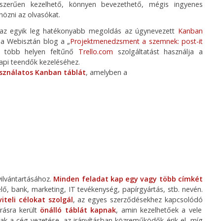
szerűen kezelhető, könnyen bevezethető, mégis ingyenes
özni az olvasókat.
e az egyik leg hatékonyabb megoldás az úgynevezett
Kanban
 a Webisztán blog a „
Projektmenedzsment a szemnek: post-it
s több helyen feltűnő
Trello.com
szolgáltatást használja a
 napi teendők kezeléséhez.
asználatos Kanban táblát
, amelyben a
yilvántartásához.
Minden feladat kap egy vagy több címkét
lő, bank, marketing, IT tevékenység, papírgyártás, stb. nevén.
iteli célokat szolgál
, az egyes szerződésekhez kapcsolódó
rásra került
önálló táblát kapnak
, amin kezelhetőek a vele
csak a cég vezetése, az irányításban közreműködők érik el, míg