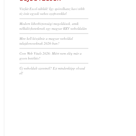
Viszlát Excel-táblák! Így spórolhatsz havi több
tíz órát egyedi webes szoftverekkel
Modern kiberbiztonsági megoldások, amik
nélkülözhetetlenek egy magyar KKV weboldalán
Mire kell készülnie a magyar weboldal
tulajdonosoknak 2026-ban?
Core Web Vitals 2026: Miért nem elég már a
gyors betöltés?
Új weboldalt szeretnél? Ezt mindenképp olvasd
el!