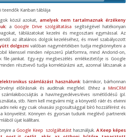
i teendők Kanban táblája
gok közül azokat,
amelyek nem tartalmaznak érzékeny
juk
: a
Google Drive szolgáltatása
segítségével hatékonyan
agokat, táblázatokat kezelni és megosztani egymással. Az
gendő az általános dolgok kezeléséhez, és mivel szabályozott
ütt dolgozni
valóban nagymértékben tudja megkönnyíteni a
bil klienssel minden népszerű platformra, mind Andorid-on,
ük file-jainkat. Egy-egy megbeszélés emlékeztetője is Google
minden résztvevő tudja korrektúrázni azt, azonnal látszanak a
 elektronikus számlázást használunk
: bármikor, bárhonnan
törvényi előírásnak és auditnak megfelel. Ehhez a
MiniCRM
ó számlakibocsájtás a havi/negyedéves/éves ismétlődésű (pl.
ználata, stb. Nem kell megvárni míg a könyvelő ráér és elvinni
 adni neki egy csak olvasási jogosultsággal bíró hozzáférést és
 a könyvelést. Könnyen és gyorsan tudunk meglévő partnerek
ából újat kiállítani.
bnyire a
Google Keep szolgáltatást
használjuk.
A Keep képes
t post-it cetlit, akár az otthoni hűtőre tapasztott