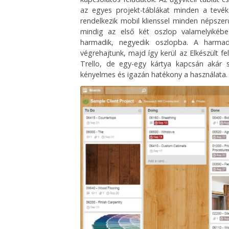
az egyes projekt-táblákat minden a tevék
rendelkezik mobil klienssel minden népszerű
mindig az első két oszlop valamelyikébe
harmadik, negyedik oszlopba. A harmadi
végrehajtunk, majd így kerül az Elkészült f
Trello, de egy-egy kártya kapcsán akár 
kényelmes és igazán hatékony a használata.