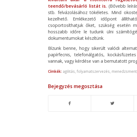
teendő/bevásárló listát is.
(Bővebb leírá
stb. felvázolásához tökéletes. Mind okost
kezelhető. Emlékezető időpont állítha
csoportosíthatjuk őket, szükség esetén 
hosszabb időre le tudunk ülni számítógé
dokumentumokat készítünk.
Bízunk benne, hogy sikerült valódi altern
papírfecnis, telefonálgatós, kockásfüze
vannak, vagy kérdése van a bemutatott pr
Címkék:
agilitás
,
folyamatszervezés
,
menedzsment
Bejegyzés megosztása