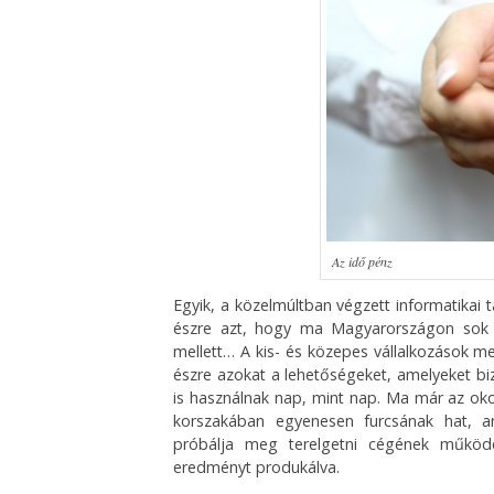
Az idő pénz
Egyik, a közelmúltban végzett informatikai
észre azt, hogy ma Magyarországon sok e
mellett… A kis- és közepes vállalkozások me
észre azokat a lehetőségeket, amelyeket biz
is használnak nap, mint nap. Ma már az okos
korszakában egyenesen furcsának hat, am
próbálja meg terelgetni cégének működé
eredményt produkálva.