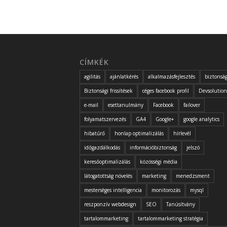
CÍMKÉK
agilitás
ajánlatkérés
alkalmazásfejlesztés
biztonsá
Biztonsági frissítések
céges facebook profil
Devsolution
e-mail
esettanulmány
Facebook
failover
folyamatszervezés
GA4
Google+
google analytics
hibatűrő
honlap optimalizálás
hírlevél
időgazdálkodás
információbiztonság
jelszó
keresőoptimalizálás
közösségi média
látogatottság növelés
marketing
menedzsment
mesterséges intelligencia
monitorozás
mysql
reszponzív webdesign
SEO
Tanúsítvány
tartalommarketing
tartalommarketing stratégia