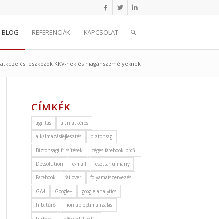
BLOG
REFERENCIÁK
KAPCSOLAT
matkezelési eszközök KKV-nek és magánszemélyeknek
CÍMKÉK
agilitás
ajánlatkérés
alkalmazásfejlesztés
biztonság
Biztonsági frissítések
céges facebook profil
Devsolution
e-mail
esettanulmány
Facebook
failover
folyamatszervezés
GA4
Google+
google analytics
hibatűrő
honlap optimalizálás
hírlevél
időgazdálkodás