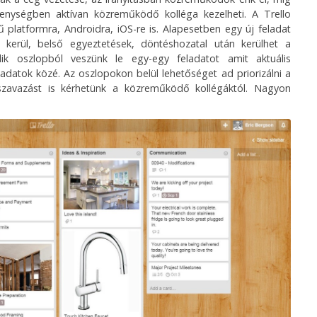
enységben aktívan közreműködő kolléga kezelheti. A Trello
 platformra, Androidra, iOS-re is. Alapesetben egy új feladat
 kerül, belső egyeztetések, döntéshozatal után kerülhet a
k oszlopból veszünk le egy-egy feladatot amit aktuális
eladatok közé. Az oszlopokon belül lehetőséget ad priorizálni a
szavazást is kérhetünk a közreműködő kollégáktól. Nagyon