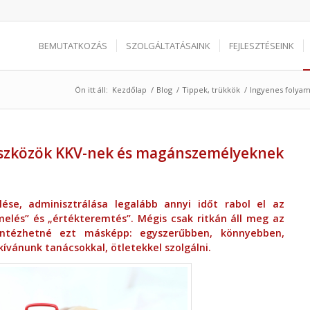
BEMUTATKOZÁS
SZOLGÁLTATÁSAINK
FEJLESZTÉSEINK
Ön itt áll:
Kezdőlap
/
Blog
/
Tippek, trükkök
/
Ingyenes folya
eszközök KKV-nek és magánszemélyeknek
ése, adminisztrálása legalább annyi időt rabol el az
elés” és „értékteremtés”. Mégis csak ritkán áll meg az
intézhetné ezt másképp: egyszerűbben, könnyebben,
ívánunk tanácsokkal, ötletekkel szolgálni.