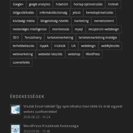
Google+
google analytics
hibatűrő
honlap optimalizálás
hírlevél
időgazdálkodás
információbiztonság
jelszó
keresőoptimalizálás
közösségi média
látogatottság növelés
marketing
menedzsment
mesterséges intelligencia
monitorozás
mysql
reszponzív webdesign
SEO
Tanúsítvány
tartalommarketing
tartalommarketing stratégia
terheléseloszlás
tippek
trükkök
UA
webdesign
webfejlesztés
webmarketing
weboldal készítés
webshop
WordPress
üzemeltetés
ÉRDEKESSÉGEK
Viszlát Excel-táblák! Így spórolhatsz havi több tíz órát egyedi
webes szoftverekkel
2026-06-22 - 16:24
WordPress frissítések fontossága
2023-03-06 - 13:46