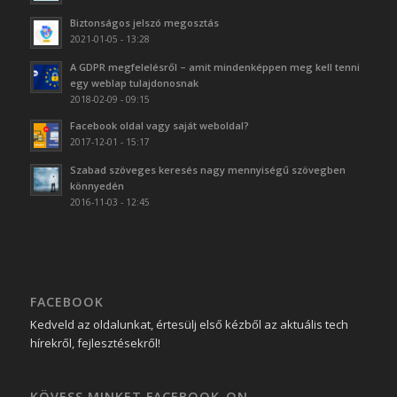
Biztonságos jelszó megosztás
2021-01-05 - 13:28
A GDPR megfelelésről – amit mindenképpen meg kell tenni
egy weblap tulajdonosnak
2018-02-09 - 09:15
Facebook oldal vagy saját weboldal?
2017-12-01 - 15:17
Szabad szöveges keresés nagy mennyiségű szövegben
könnyedén
2016-11-03 - 12:45
FACEBOOK
Kedveld az oldalunkat, értesülj első kézből az aktuális tech
hírekről, fejlesztésekről!
KÖVESS MINKET FACEBOOK-ON