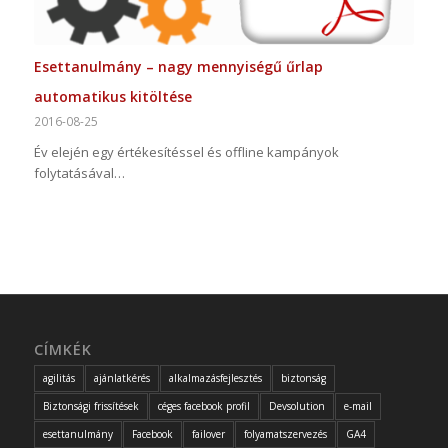
Esettanulmány – nagy mennyiségű űrlap
automatikus kitöltése
2016-08-25
Év elején egy értékesítéssel és offline kampányok
folytatásával…
CÍMKÉK
agilitás
ajánlatkérés
alkalmazásfejlesztés
biztonság
Biztonsági frissítések
céges facebook profil
Devsolution
e-mail
esettanulmány
Facebook
failover
folyamatszervezés
GA4