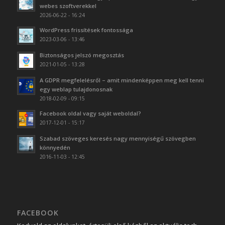
webes szoftverekkel
2026-06-22 - 16:24
WordPress frissítések fontossága
2023-03-06 - 13:46
Biztonságos jelszó megosztás
2021-01-05 - 13:28
A GDPR megfelelésről – amit mindenképpen meg kell tenni
egy weblap tulajdonosnak
2018-02-09 - 09:15
Facebook oldal vagy saját weboldal?
2017-12-01 - 15:17
Szabad szöveges keresés nagy mennyiségű szövegben
könnyedén
2016-11-03 - 12:45
FACEBOOK