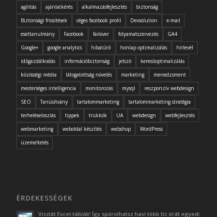
agilitás
ajánlatkérés
alkalmazásfejlesztés
biztonság
Biztonsági frissítések
céges facebook profil
Devsolution
e-mail
esettanulmány
Facebook
failover
folyamatszervezés
GA4
Google+
google analytics
hibatűrő
honlap optimalizálás
hírlevél
időgazdálkodás
információbiztonság
jelszó
keresőoptimalizálás
közösségi média
látogatottság növelés
marketing
menedzsment
mesterséges intelligencia
monitorozás
mysql
reszponzív webdesign
SEO
Tanúsítvány
tartalommarketing
tartalommarketing stratégia
terheléseloszlás
tippek
trükkök
UA
webdesign
webfejlesztés
webmarketing
weboldal készítés
webshop
WordPress
üzemeltetés
ÉRDEKESSÉGEK
Viszlát Excel-táblák! Így spórolhatsz havi több tíz órát egyedi