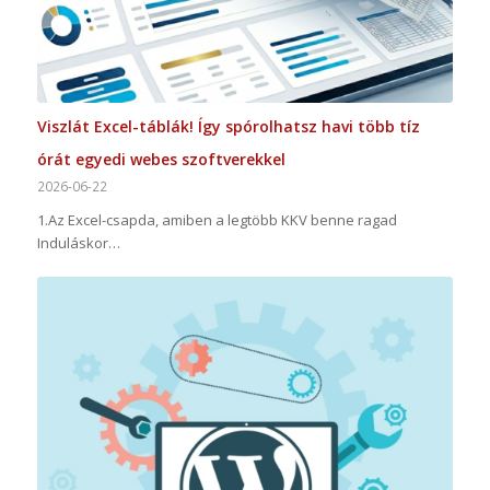
Viszlát Excel-táblák! Így spórolhatsz havi több tíz
órát egyedi webes szoftverekkel
2026-06-22
1.Az Excel-csapda, amiben a legtöbb KKV benne ragad
Induláskor…