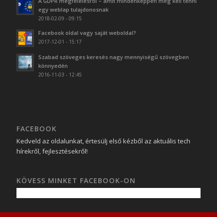
A GDPR megfelelésről – amit mindenképpen meg kell tenni
egy weblap tulajdonosnak
2018-02-09 - 09:15
Facebook oldal vagy saját weboldal?
2017-12-01 - 15:17
Szabad szöveges keresés nagy mennyiségű szövegben
könnyedén
2016-11-03 - 12:45
FACEBOOK
Kedveld az oldalunkat, értesülj első kézből az aktuális tech
hírekről, fejlesztésekről!
KÖVESS MINKET FACEBOOK-ON