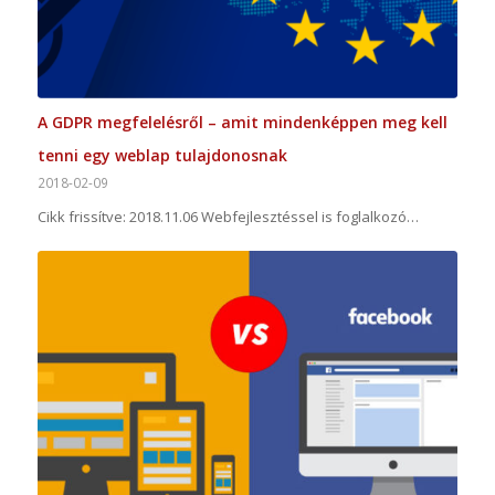
A GDPR megfelelésről – amit mindenképpen meg kell
tenni egy weblap tulajdonosnak
2018-02-09
Cikk frissítve: 2018.11.06 Webfejlesztéssel is foglalkozó…