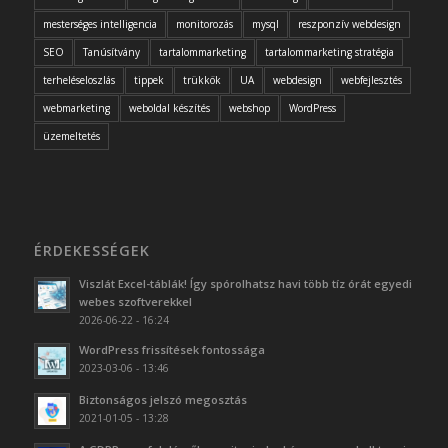
mesterséges intelligencia
monitorozás
mysql
reszponzív webdesign
SEO
Tanúsítvány
tartalommarketing
tartalommarketing stratégia
terheléseloszlás
tippek
trükkök
UA
webdesign
webfejlesztés
webmarketing
weboldal készítés
webshop
WordPress
üzemeltetés
ÉRDEKESSÉGEK
Viszlát Excel-táblák! Így spórolhatsz havi több tíz órát egyedi
webes szoftverekkel
2026-06-22 - 16:24
WordPress frissítések fontossága
2023-03-06 - 13:46
Biztonságos jelszó megosztás
2021-01-05 - 13:28