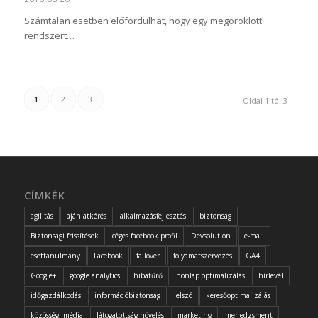
Számtalan esetben előfordulhat, hogy egy megöröklött
rendszert…
1
2
3
Oldal 1 tól 3
CÍMKÉK
agilitás
ajánlatkérés
alkalmazásfejlesztés
biztonság
Biztonsági frissítések
céges facebook profil
Devsolution
e-mail
esettanulmány
Facebook
failover
folyamatszervezés
GA4
Google+
google analytics
hibatűrő
honlap optimalizálás
hírlevél
időgazdálkodás
információbiztonság
jelszó
keresőoptimalizálás
közösségi média
látogatottság növelés
marketing
menedzsment