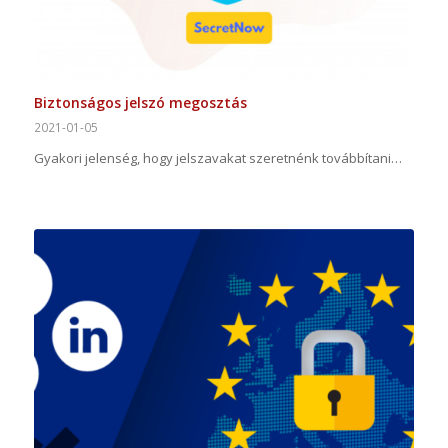
Biztonságos jelszó megosztás
2021-01-05
Gyakori jelenség, hogy jelszavakat szeretnénk továbbítani…