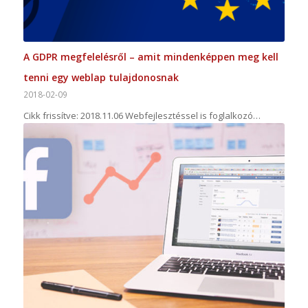
A GDPR megfelelésről – amit mindenképpen meg kell
tenni egy weblap tulajdonosnak
2018-02-09
Cikk frissítve: 2018.11.06 Webfejlesztéssel is foglalkozó…