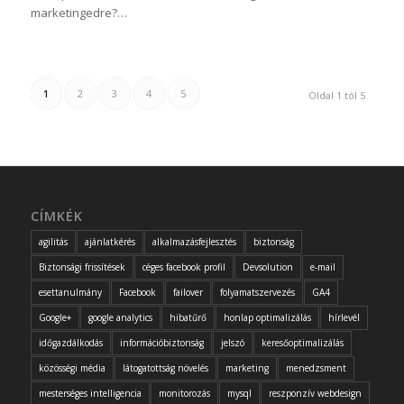
marketingedre?…
1
2
3
4
5
Oldal 1 tól 5
CÍMKÉK
agilitás
ajánlatkérés
alkalmazásfejlesztés
biztonság
Biztonsági frissítések
céges facebook profil
Devsolution
e-mail
esettanulmány
Facebook
failover
folyamatszervezés
GA4
Google+
google analytics
hibatűrő
honlap optimalizálás
hírlevél
időgazdálkodás
információbiztonság
jelszó
keresőoptimalizálás
közösségi média
látogatottság növelés
marketing
menedzsment
mesterséges intelligencia
monitorozás
mysql
reszponzív webdesign