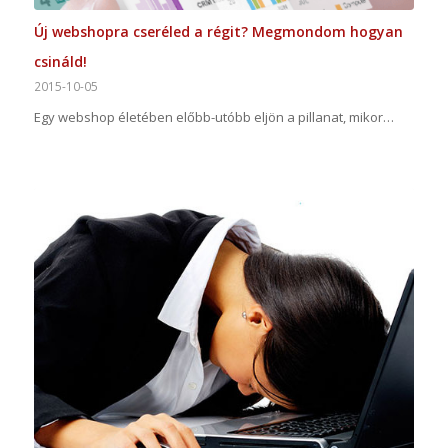
Új webshopra cseréled a régit? Megmondom hogyan
csináld!
2015-10-05
Egy webshop életében előbb-utóbb eljön a pillanat, mikor…