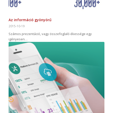
Az információ gyönyörű
2015-10-19
Számos prezentáció, vagy összefoglaló ékessége egy
igényesen…