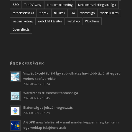
SEO
Tanúsítvány
tartalommarketing
tartalommarketing stratégia
terheléseloszlás
tippek
trükkök
UA
webdesign
webfejlesztés
webmarketing
weboldal készítés
webshop
WordPress
üzemeltetés
ÉRDEKESSÉGEK
Viszlát Excel-táblák! Így spórolhatsz havi több tíz órát egyedi
webes szoftverekkel
2026-06-22 - 16:24
WordPress frissítések fontossága
2023-03-06 - 13:46
Biztonságos jelszó megosztás
2021-01-05 - 13:28
A GDPR megfelelésről – amit mindenképpen meg kell tenni
egy weblap tulajdonosnak