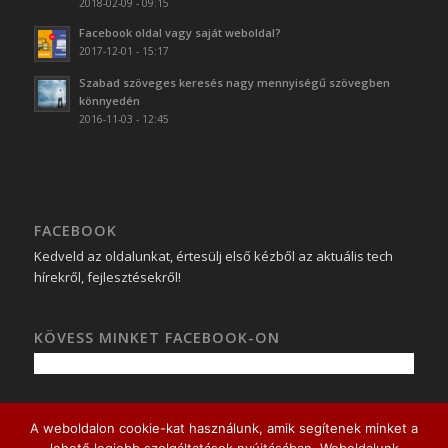
2018-02-09 - 09:15
Facebook oldal vagy saját weboldal?
2017-12-01 - 15:17
Szabad szöveges keresés nagy mennyiségű szövegben
könnyedén
2016-11-03 - 12:45
FACEBOOK
Kedveld az oldalunkat, értesülj első kézből az aktuális tech
hírekről, fejlesztésekről!
KÖVESS MINKET FACEBOOK-ON
A weboldalon cookie-kat használunk, amik segítenek minket a